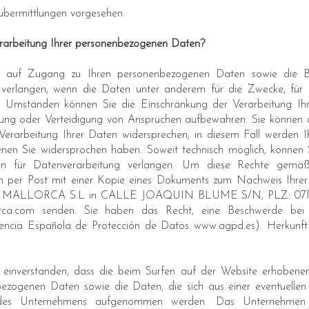
nübermittlungen vorgesehen.
erarbeitung Ihrer personenbezogenen Daten?
t auf Zugang zu Ihren personenbezogenen Daten sowie die Ber
verlangen, wenn die Daten unter anderem für die Zwecke, für 
 Umständen können Sie die Einschränkung der Verarbeitung Ihr
ung oder Verteidigung von Ansprüchen aufbewahren. Sie können a
Verarbeitung Ihrer Daten widersprechen; in diesem Fall werden 
enen Sie widersprochen haben. Soweit technisch möglich, können 
hen für Datenverarbeitung verlangen. Um diese Rechte gemäß 
n per Post mit einer Kopie eines Dokuments zum Nachweis Ihrer 
LORCA S.L in CALLE JOAQUIN BLUME S/N, PLZ: 07160,
rca.com senden. Sie haben das Recht, eine Beschwerde bei de
encia Española de Protección de Datos www.agpd.es). Herkunft
it einverstanden, dass die beim Surfen auf der Website erhoben
ezogenen Daten sowie die Daten, die sich aus einer eventuellen
 des Unternehmens aufgenommen werden. Das Unternehmen ga