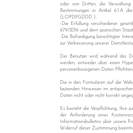
oder von Dritten, die Verwaltung
Bestimmungen in Artikel 6.1.A 
(LOPDPGDDD ).
-Die Erfüllung verschiedener gese
679/2016 und dem spanischen Sta
-Die Befriedigung berechtigter Inter
zur Verbesserung unserer Dienstleis
Der Benutzer wird während des Da
werden, entweder über einen Hyper
personenbezogenen Daten Pflichtang
Die in den Formularen auf der Web
lautenden Hinweisen im entsprechen
Daten nicht oder nicht korrekt ang
Es besteht die Verpflichtung, Ihre p
der Anforderung eines Kostenvor
Informationsbulletins über unsere 
Widerruf dieser Zustimmung beeinträc