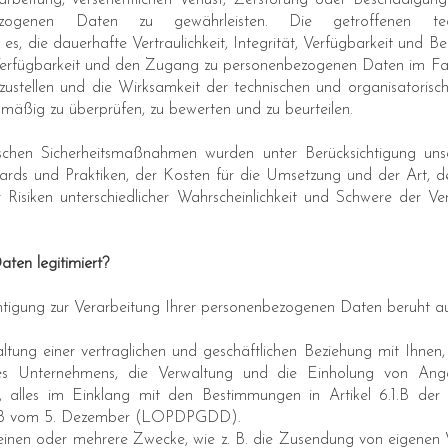
beitung, versehentlichen Verlust, Zerstörung oder Beschädigung
nbezogenen Daten zu gewährleisten. Die getroffenen tec
es, die dauerhafte Vertraulichkeit, Integrität, Verfügbarkeit und B
 Verfügbarkeit und den Zugang zu personenbezogenen Daten im Fall
erzustellen und die Wirksamkeit der technischen und organisator
lmäßig zu überprüfen, zu bewerten und zu beurteilen.
schen Sicherheitsmaßnahmen wurden unter Berücksichtigung unser
ards und Praktiken, der Kosten für die Umsetzung und der Art,
Risiken unterschiedlicher Wahrscheinlichkeit und Schwere der V
aten legitimiert?
htigung zur Verarbeitung Ihrer personenbezogenen Daten beruht au
tung einer vertraglichen und geschäftlichen Beziehung mit Ihnen,
des Unternehmens, die Verwaltung und die Einholung von Ang
ns, alles im Einklang mit den Bestimmungen in Artikel 6.1.B
2018 vom 5. Dezember (LOPDPGDD).
 einen oder mehrere Zwecke, wie z. B. die Zusendung von eigenen