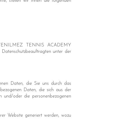
e, stellen wir Ihnen die folgenden
ft ALI YENILMEZ TENNIS ACADEMY
tenschutzbeauftragten unter der
 Daten, die Sie uns durch das
nbezogenen Daten, die sich aus der
en und/oder die personenbezogenen
rer Website generiert werden, wozu