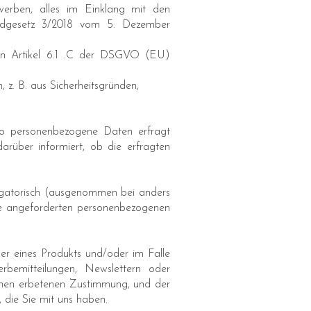
werben, alles im Einklang mit den
ndgesetz 3/2018 vom 5. Dezember
n in Artikel 6.1 .C der DSGVO (EU)
 z. B. aus Sicherheitsgründen,
wo personenbezogene Daten erfragt
rüber informiert, ob die erfragten
igatorisch (ausgenommen bei anders
ie angeforderten personenbezogenen
oder eines Produkts und/oder im Falle
bemitteilungen, Newslettern oder
Ihnen erbetenen Zustimmung, und der
, die Sie mit uns haben.