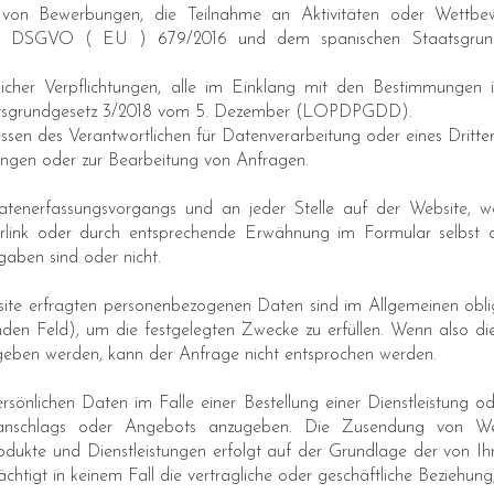
 von Bewerbungen, die Teilnahme an Aktivitäten oder Wettbe
der DSGVO ( EU ) 679/2016 und dem spanischen Staatsgru
tzlicher Verpflichtungen, alle im Einklang mit den Bestimmunge
atsgrundgesetz 3/2018 vom 5. Dezember (LOPDPGDD).
essen des Verantwortlichen für Datenverarbeitung oder eines Dritten,
tungen oder zur Bearbeitung von Anfragen.
tenerfassungsvorgangs und an jeder Stelle auf der Website, 
link oder durch entsprechende Erwähnung im Formular selbst da
aben sind oder nicht.
site erfragten personenbezogenen Daten sind im Allgemeinen obl
den Feld), um die festgelegten Zwecke zu erfüllen. Wenn also d
egeben werden, kann der Anfrage nicht entsprochen werden.
ersönlichen Daten im Falle einer Bestellung einer Dienstleistung 
anschlags oder Angebots anzugeben. Die Zusendung von Wer
Produkte und Dienstleistungen erfolgt auf der Grundlage der von 
htigt in keinem Fall die vertragliche oder geschäftliche Beziehung