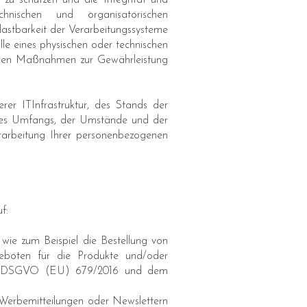
 zu schützen und die Integrität und
hnischen und organisatorischen
elastbarkeit der Verarbeitungssysteme
e eines physischen oder technischen
ischen Maßnahmen zur Gewährleistung
er ITInfrastruktur, des Stands der
 des Umfangs, der Umstände und der
erarbeitung Ihrer personenbezogenen
f:
 wie zum Beispiel die Bestellung von
eboten für die Produkte und/oder
 der DSGVO (EU) 679/2016 und dem
 Werbemitteilungen oder Newslettern