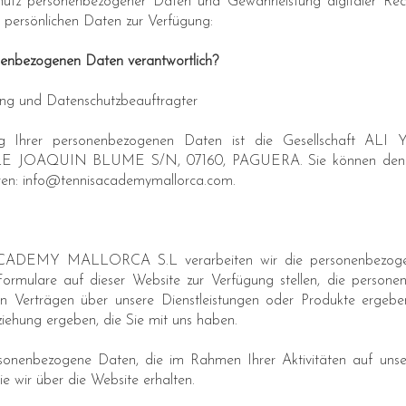
tz personenbezogener Daten und Gewährleistung digitaler Recht
r persönlichen Daten zur Verfügung:
onenbezogenen Daten verantwortlich?
tung und Datenschutzbeauftragter
eitung Ihrer personenbezogenen Daten ist die Gesellscha
E JOAQUIN BLUME S/N, 07160, PAGUERA. Sie können den Da
ren: info@tennisacademymallorca.com.
MY MALLORCA S.L verarbeiten wir die personenbezogenen
ormulare auf dieser Website zur Verfügung stellen, die persone
n Verträgen über unsere Dienstleistungen oder Produkte ergeb
ziehung ergeben, die Sie mit uns haben.
rsonenbezogene Daten, die im Rahmen Ihrer Aktivitäten auf unse
e wir über die Website erhalten.