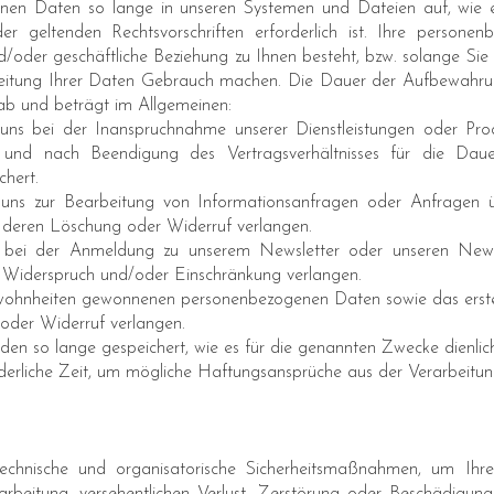
en Daten so lange in unseren Systemen und Dateien auf, wie e
er geltenden Rechtsvorschriften erforderlich ist. Ihre perso
nd/oder geschäftliche Beziehung zu Ihnen besteht, bzw. solange Si
beitung Ihrer Daten Gebrauch machen. Die Dauer der Aufbewahr
ab und beträgt im Allgemeinen:
uns bei der Inanspruchnahme unserer Dienstleistungen oder Prod
s und nach Beendigung des Vertragsverhältnisses für die Dau
hert.
 uns zur Bearbeitung von Informationsanfragen oder Anfragen 
e deren Löschung oder Widerruf verlangen.
e bei der Anmeldung zu unserem Newsletter oder unseren News
, Widerspruch und/oder Einschränkung verlangen.
ohnheiten gewonnenen personenbezogenen Daten sowie das erstell
oder Widerruf verlangen.
n so lange gespeichert, wie es für die genannten Zwecke dienlich i
orderliche Zeit, um mögliche Haftungsansprüche aus der Verarbeitun
echnische und organisatorische Sicherheitsmaßnahmen, um Ih